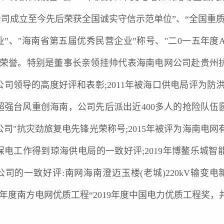
成立至今先后荣获全国诚实守信示范单位”、“全国重质
业”、"海南省第五届优秀民营企业”称号、"二0一五年度
等荣誉。特别是董事长亲领挂帅代表海南电网公司赴贵州
公司领导的高度好评和表彰;2011年被海口供电局评为防洪
超强台风重创海南，公司先后派出近400多人的抢险队
公司"抗灾劲旅复电先锋光荣称号;2015年被评为海南电网有
保电工作得到琼海供电局的一致好评;2019年博鳌乐城
公司的一致好评:南网海南澄迈玉楼(老城)220kV输变电
019年度南方电网优质工程“2019年度中国电力优质工程奖