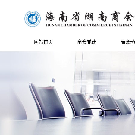
网站首页
商会党建
商会动