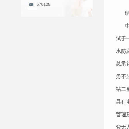
570125
现
中汪
试于
水防
总承
务不
钻二
具有
管理
套无