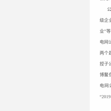
公司
级企
业”
电网
两个
授子
博鳌
电网
“2