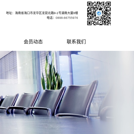
地址：海南省海口市龙华区龙昆北路9-1号湖南大厦8楼
电话：
0898-66755976
会员动态
联系我们