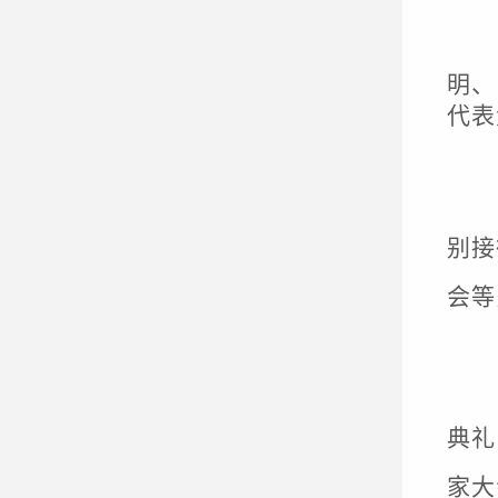
明、
代表
别
接
会
等
典礼
家大