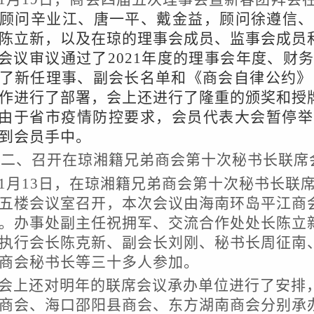
顾问辛业江、唐一平、戴金益，顾问徐遵信、
陈立新，以及在琼的理事会成员、监事会成员
会议审议通过了
2021年度的理事会年度、财
了新任理事、副会长名单和《商会自律公约》，
作进行了部署，
会上
还
进行了隆重的颁奖和授
由于省市疫情防控要求，会员代表大会暂停举
到会员手中。
二、召开在琼湘籍兄弟商会第十次秘书长联席
1月13日，在琼湘籍兄弟商会第十次秘书长联
五楼会议室召开，本次会议由海南环岛平江商
。办事处副主任祝拥军、交流合作处处长陈立
执行会长陈克新、副会长刘刚、秘书长周征南
商会秘书长等三十多人参加。
会上还对明年的联席会议承办单位进行了安排
商会、海口邵阳县商会、东方湖南商会分别承