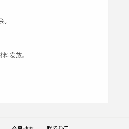
会。
材料发放。