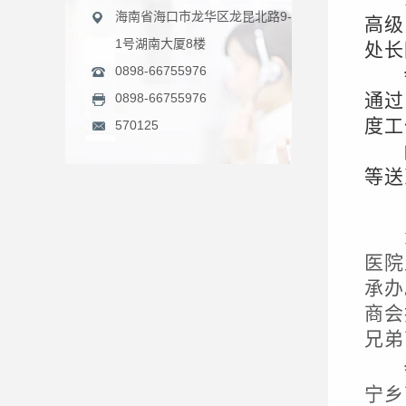
海南省海口市龙华区龙昆北路9-
高级
1号湖南大厦8楼
处长
0898-66755976
通过
0898-66755976
度工
570125
等送
医院
承办
商会
兄弟
宁乡